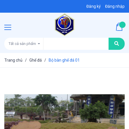
Đăng ký
Đăng nhập
Tất cả sản phẩm
Trang chủ
/
Ghế đá
/
Bộ bàn ghế đá 01