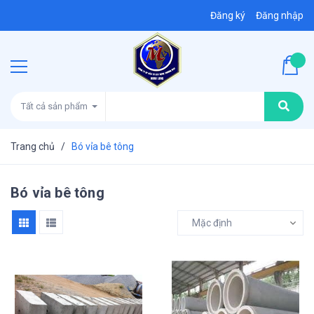
Đăng ký
Đăng nhập
Tất cả sản phẩm
Trang chủ
/
Bó vỉa bê tông
Bó vỉa bê tông
Mặc định