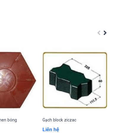
 men bóng
Gạch block ziczac
Gạch block
Liên hệ
Liên hệ