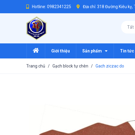
Hotline:
0982341225
Địa chỉ: 318 Đường Kiêu kỵ,
Tất
Giới thiệu
Sản phẩm
Tin tức
Trang chủ
/
Gạch block tự chèn
/
Gach ziczac do