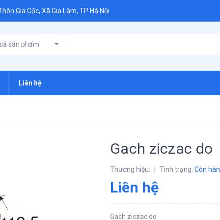
 Thôn Gia Cốc, Xã Gia Lâm, TP Hà Nội
 cả sản phẩm
Liên hệ
Gach ziczac do
Thương hiệu:
|
Tình trạng:
Còn hà
Liên hệ
Gach ziczac do