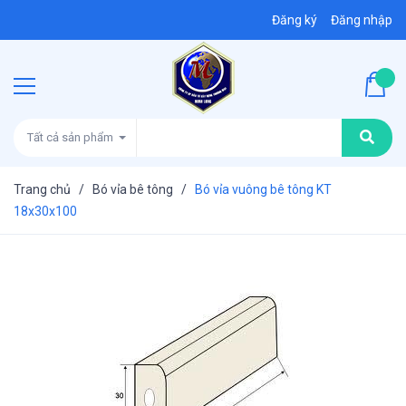
Đăng ký
Đăng nhập
Tất cả sản phẩm
Trang chủ
/
Bó vỉa bê tông
/
Bó vỉa vuông bê tông KT
18x30x100