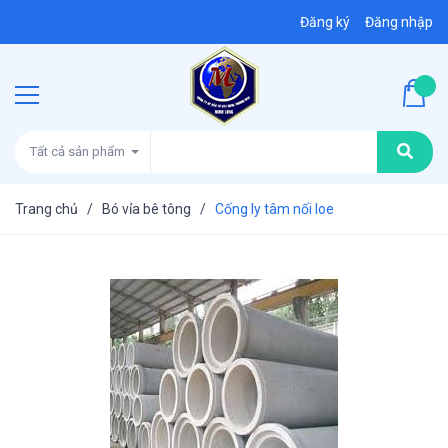
Đăng ký
Đăng nhập
Tất cả sản phẩm
Trang chủ
/
Bó vỉa bê tông
/
Cống ly tâm nối loe